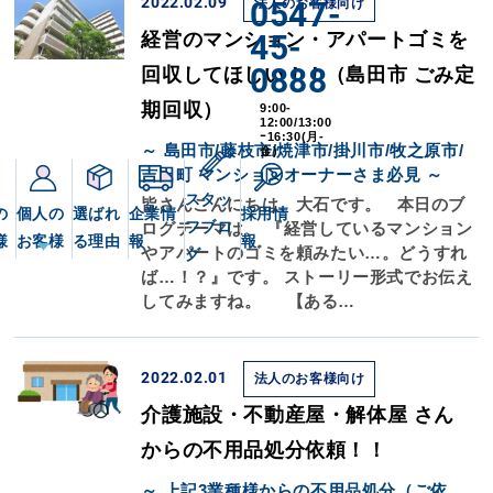
2022.02.09
0547-
法人のお客様向け
45-
経営のマンション・アパートゴミを
0888
回収してほしい！！（島田市 ごみ定
期回収）
9:00-
12:00/13:00
ｰ16:30(月-
～ 島田市/藤枝市/焼津市/掛川市/牧之原市/
金)
吉田町 マンションオーナーさま必見 ～
スタッ
皆さんこんにちは、大石です。 本日のブ
の
個人の
選ばれ
企業情
採用情
フブロ
ログテーマは、 『経営しているマンション
様
お客様
る理由
報
報
やアパートのゴミを頼みたい…。どうすれ
グ
ば…！？』です。 ストーリー形式でお伝え
してみますね。 【ある…
2022.02.01
法人のお客様向け
介護施設・不動産屋・解体屋 さん
からの不用品処分依頼！！
～ 上記3業種様からの不用品処分（ご依