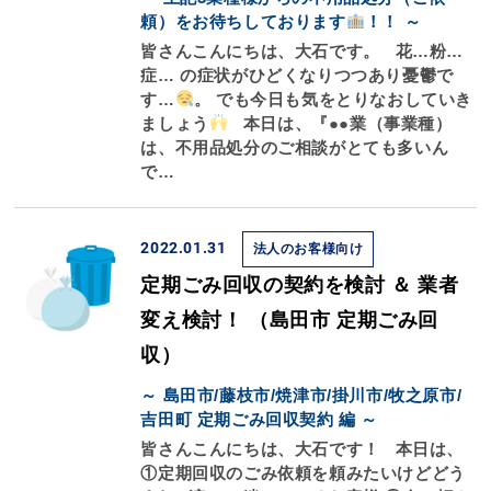
頼）をお待ちしております
！！ ～
皆さんこんにちは、大石です。 花…粉…
症… の症状がひどくなりつつあり憂鬱で
す…
。 でも今日も気をとりなおしていき
ましょう
本日は、『●●業（事業種）
は、不用品処分のご相談がとても多いん
で…
2022.01.31
法人のお客様向け
定期ごみ回収の契約を検討 ＆ 業者
変え検討！ （島田市 定期ごみ回
収）
～ 島田市/藤枝市/焼津市/掛川市/牧之原市/
吉田町 定期ごみ回収契約 編 ～
皆さんこんにちは、大石です！ 本日は、
①定期回収のごみ依頼を頼みたいけどどう