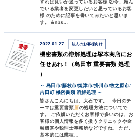
すれば良いか迷っているお客様 ②今、頼ん
でいる業者を変更したいと思っているお客
様 のために記事を書いてみたいと思いま
す。 &nbs…
2022.01.27
法人のお客様向け
機密書類の溶解処理は塚本商店にお
任せあれ！（島田市 重要書類 処理
）
～ 島田市/藤枝市/焼津市/掛川市/牧之原市/
吉田町 機密書類 溶解処理 ～
皆さんこんにちは、大石です。 今日のテ
ーマは重要書類
の処理方法についてで
す。 ご依頼いただくお客様で多いのは、お
客様の個人情報を多く扱うクリニックや金
融機関や税理士事務所などですね。 ただ、
基本的には業種…