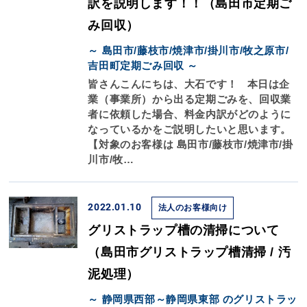
訳を説明します！！（島田市定期ご
み回収）
～ 島田市/藤枝市/焼津市/掛川市/牧之原市/
吉田町定期ごみ回収 ～
皆さんこんにちは、大石です！ 本日は企
業（事業所）から出る定期ごみを、回収業
者に依頼した場合、料金内訳がどのように
なっているかをご説明したいと思います。
【対象のお客様は 島田市/藤枝市/焼津市/掛
川市/牧…
2022.01.10
法人のお客様向け
グリストラップ槽の清掃について
（島田市グリストラップ槽清掃 / 汚
泥処理）
～ 静岡県西部～静岡県東部 のグリストラッ