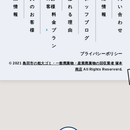
情
の
客様
れ
ッ
情
い
報
お
料
る
フ
報
合
客
金
理
ブ
わ
様
プ
由
ロ
せ
ラ
グ
ン
プライバシーポリシー
© 2021
島田市の粗大ゴミ・一般廃棄物・産業廃棄物の回収業者 塚本
商店
All Rights Reserverd.