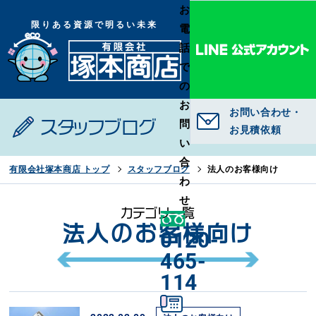
お
限りある資源で明るい未来
電
話
で
の
お
お問い合わせ・
問
スタッフブログ
お見積依頼
い
合
有限会社塚本商店 トップ
スタッフブログ
法人のお客様向け
わ
せ
カテゴリ一覧
法人のお客様向け
0120-
465-
114